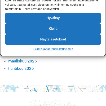
kuten selauskäyttäytymistä. Suostumuksen jättäminen tai peruuttaminen
voi vaikuttaa haitallisesti sivuston tiettyihin ominaisuuksiin ja
Puulaveden lohikalaistutukset 2026
toimintoihin. Tiedot kerätään anonyymisti.
Vuosikokouksen pöytäkirja 2026
Hyväksy
Kiellä
Uutisarkisto
kesäkuu 2026
Näytä asetukset
toukokuu 2026
Evästekäytäntö
Rekisteriseloste
huhtikuu 2026
maaliskuu 2026
huhtikuu 2025