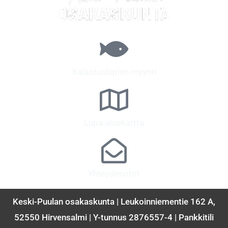
Kalastuslupien myynti
Lupa-aluekartta
Yhteydenotot
Keski-Puulan osakaskunta | Leukoinniementie 162 A,
52550 Hirvensalmi | Y-tunnus 2876557-4 | Pankkitili