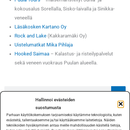
kokousalus Sorellalla, Sisko-laivalla ja Sinikka-
veneellä
Läsäkosken Kartano Oy
Rock and Lake
(Kakkaramäki Oy)
Uistelumatkat Mika Pihlaja
Hooked Saimaa
– Kalastus- ja risteilypalvelut
sekä veneen vuokraus Puulan alueella.
Search
Hallinnoi evästeiden
suostumusta
Parhaan käyttökokemuksen tarjoamiseksi käytämme teknologioita, kuten
Viimeisimmät artikkelit
evästeitä, tallentaaksemme ja/tai käyttääksemme laitetietoja. Näiden
tekniikoiden hyväksyminen antaa meille mahdollisuuden käsitellä tietoja,
Rantakalailta 22.7.2026 PERUTTU!