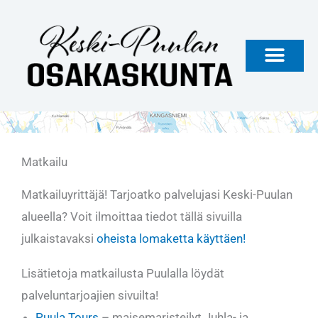
Siirry
sisältöön
Matkailu
Matkailuyrittäjä! Tarjoatko palvelujasi Keski-Puulan
alueella? Voit ilmoittaa tiedot tällä sivuilla
julkaistavaksi
oheista lomaketta käyttäen!
Lisätietoja matkailusta Puulalla löydät
palveluntarjoajien sivuilta!
Puula Tours
– maisemaristeilyt Juhla- ja