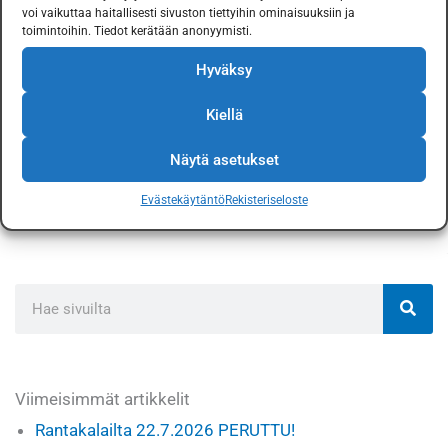
voi vaikuttaa haitallisesti sivuston tiettyihin ominaisuuksiin ja
kuhan esiintymisalueilla syvänteissä yli 10 m
toimintoihin. Tiedot kerätään anonyymisti.
vedessä.
Hyväksy
Kiellä
Kiellot ja rajoitukset ovat voimassa koko Puulan
kalastusalueella. Pyydykset tulee merkitä lakien ja
Näytä asetukset
asetusten mukaisesti. Linkki kalatalouden
Evästekäytäntö
Rekisteriseloste
keskusliiton merkintäohjeisiin
tästä
.
Search
Viimeisimmät artikkelit
Rantakalailta 22.7.2026 PERUTTU!