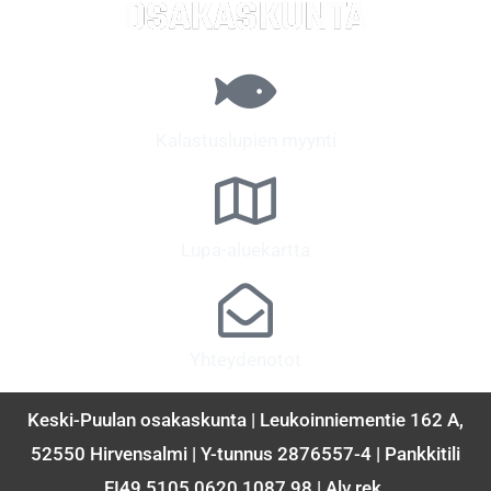
Kalastuslupien myynti
Lupa-aluekartta
Yhteydenotot
Keski-Puulan osakaskunta | Leukoinniementie 162 A,
52550 Hirvensalmi | Y-tunnus 2876557-4 | Pankkitili
FI49 5105 0620 1087 98 | Alv rek.