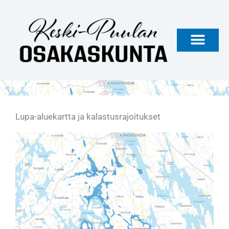
Siirry
sisältöön
Lupa-aluekartta ja kalastusrajoitukset