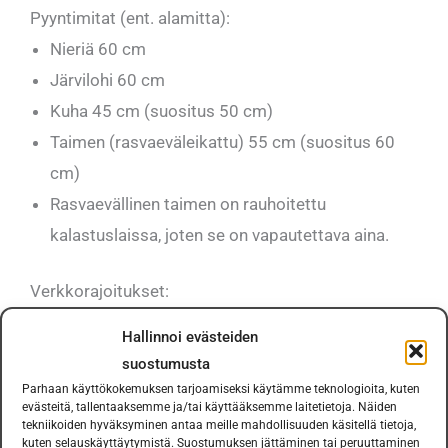
Pyyntimitat (ent. alamitta):
Nieriä 60 cm
Järvilohi 60 cm
Kuha 45 cm (suositus 50 cm)
Taimen (rasvaeväleikattu) 55 cm (suositus 60
cm)
Rasvaevällinen taimen on rauhoitettu
kalastuslaissa, joten se on vapautettava aina.
Verkkorajoitukset:
Pinta- ja välivesipyynnissä sallitaan 1.5.2016
Hallinnoi evästeiden
lähtien muikkuverkot ja yli 79 mm verkot.
suostumusta
Kiellettyjä ovat 21 – 79 mm verkot
Parhaan käyttökokemuksen tarjoamiseksi käytämme teknologioita, kuten
evästeitä, tallentaaksemme ja/tai käyttääksemme laitetietoja. Näiden
Osakaskunnille suositellaan, että jääpeitteen
tekniikoiden hyväksyminen antaa meille mahdollisuuden käsitellä tietoja,
kuten selauskäyttäytymistä. Suostumuksen jättäminen tai peruuttaminen
aikana alle 55 mm verkkojen pitoa tulisi välttää